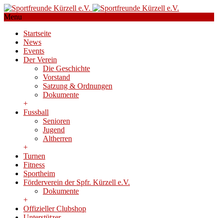
Menu
Startseite
News
Events
Der Verein
Die Geschichte
Vorstand
Satzung & Ordnungen
Dokumente
+
Fussball
Senioren
Jugend
Altherren
+
Turnen
Fitness
Sportheim
Förderverein der Spfr. Kürzell e.V.
Dokumente
+
Offizieller Clubshop
Unterstützer