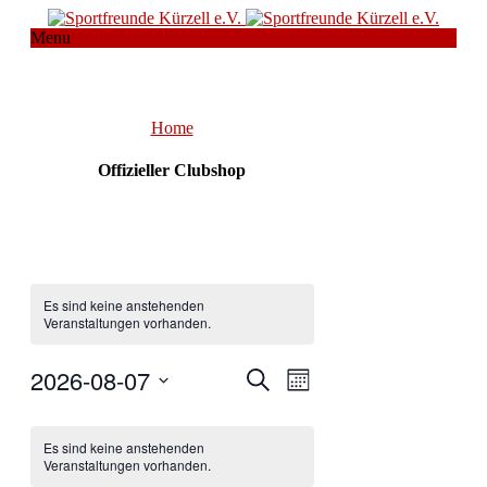
Menu
Home
Offizieller Clubshop
Es sind keine anstehenden
Veranstaltungen vorhanden.
2026-08-07
Veranstaltungen
Veranstaltung
Suche
Monat
Ansichten-
Suche
Datum
Navigation
Kalender
wählen.
und
Es sind keine anstehenden
von
Ansichten,
Veranstaltungen vorhanden.